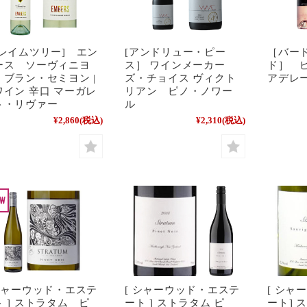
フレイムツリー] エン
[アンドリュー・ピー
［バー
ース ソーヴィニヨ
ス］ ワインメーカー
ド］ ピ
・ブラン・セミヨン |
ズ・チョイス ヴィクト
アデレ
ワイン 辛口 マーガレ
リアン ピノ・ノワー
ト・リヴァー
ル
¥2,860
(税込)
¥2,310
(税込)
 シャーウッド・エステ
[ シャーウッド・エステ
[ シャ
ト ] ストラタム ピ
ート ] ストラタム ピ
ート] 