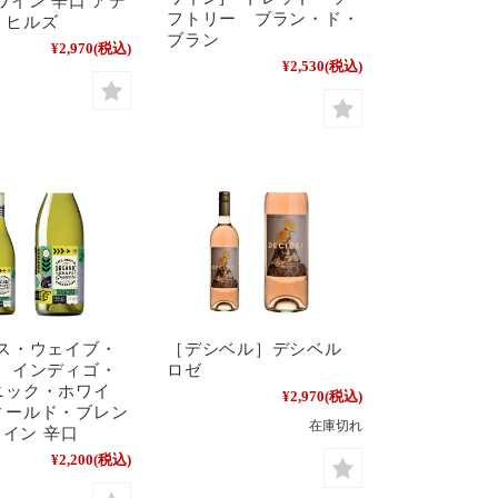
ワイン 辛口 アデ
フトリー ブラン・ド・
・ヒルズ
ブラン
¥2,970
(税込)
¥2,530
(税込)
ース・ウェイブ・
［デシベル］デシベル
] インディゴ・
ロゼ
ニック・ホワイ
¥2,970
(税込)
ィールド・ブレン
在庫切れ
白ワイン 辛口
¥2,200
(税込)