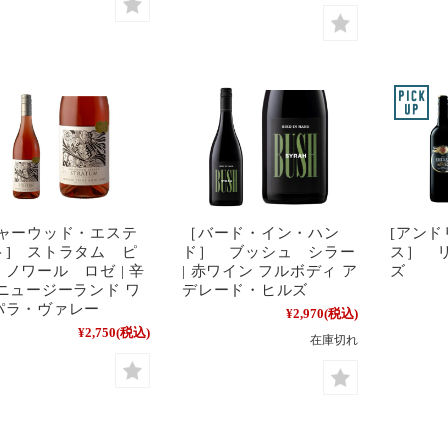
シャーウッド・エステ
［バード・イン・ハン
[アン
ト] ストラタム ピ
ド］ ブッシュ シラー
ス］ 
・ノワール ロゼ | 辛
| 赤ワイン フルボディ ア
ズ
 ニュージーランド ワ
デレード・ヒルズ
パラ・ヴァレー
¥2,970
(税込)
¥2,750
(税込)
在庫切れ