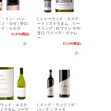
ド・イン・ハン
[ シャーウッド・エステ
ノ・ロゼ | 辛口
ート ] ストラタム リー
ード・ヒルズ
スリング | 白ワイン やや
甘口 ワイパラ・ヴァレ
¥2,970
(税込)
ー
¥2,530
(税込)
ーウッド・エステ
[ ドッグ・リッジ ] ザ・
ストラタム ソーヴ
パップ シラーズ