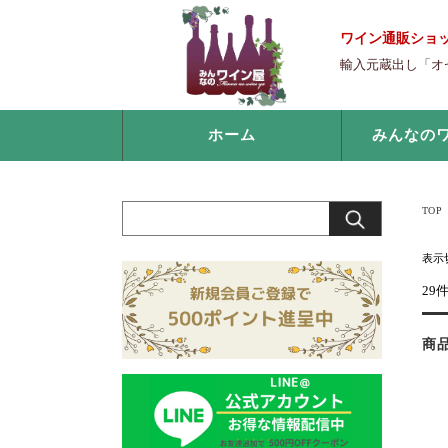
ワイン通販ショ
輸入元蔵出し「オ
ホーム
みんなの
TOP
表示
29
商