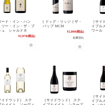
バード・イン・ハン
[ ドッグ・リッジ ] ザ・
［サイ
］ツー・イン・ザ・ブ
パップ MCM
イブル
シュ シャルドネ
ワール
¥2,860
(税込)
¥2,970
(税込)
在庫切れ
［サイ
サイドウッド］ ステ
［サイドウッド］ ステ
イブル
ブルメイト ソーヴィ
イブルメイト シラーズ