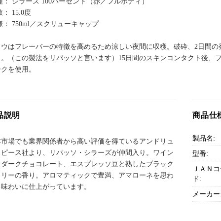
種： シラーズ 100パーセント（赤／フルボディ）
数： 15.0度
様： 750ml／スクリューキャップ
ドウはフレーバーの特徴を高めるため涼しい夜間に収穫。破砕、2日間の
引。（この製法をリパッソと言います）15日間のスキンコンタクト後、フ
ークを使用。
品説明
商品仕
製品名:
本市場でも業界関係者から高い評価を得ているアンドリュ
・ピース社より、リパッソ・シラーズが仲間入り。ワイン
型番:
、ダークチョコレート、エスプレッソ豆と熟したブラック
ＪＡＮコ
ェリーの香り。アロマティックで豊満、アマローネを思わ
ド:
る味わいに仕上がっています。
メーカー