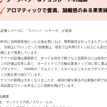
気定番シリーズに 「リパッソ・シラーズ」が追加。
960年代に当時国有地だった土地を買い上げ、葡萄栽培を行ってきたアンド
た。当初は1,711トンだった収穫量は、現在では年間3万トン以上にも
規模にまで発展しています。
イナリーの設備は最新鋭で、すべてを自社で賄うなど品質向上には余念
インの評価は非常に高く、オーストラリアの輸出業者トップ20に常に選ば
オブザイヤー」、1999年の「テルストラ・スモールビジネスオブザイヤー
多くの賞を受け続けています。
イナリーの規模は大きくなりましたが、成功の鍵を握るのは家族の絆で
り高品質なワインを作ることに情熱を掲げています。
品概要
地： ヴィクトリア州／スワン・ヒル