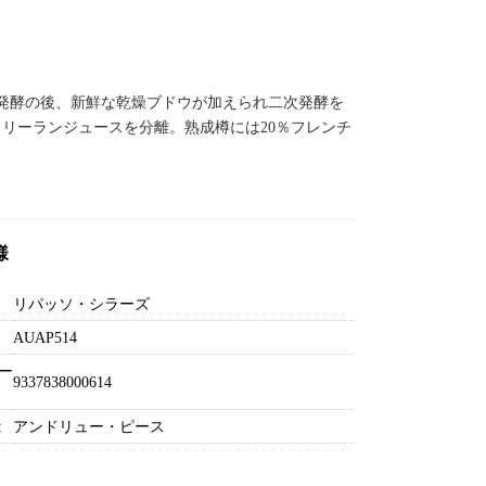
発酵の後、新鮮な乾燥ブドウが加えられ二次発酵を
リーランジュースを分離。熟成樽には20％フレンチ
様
リパッソ・シラーズ
AUAP514
ー
9337838000614
:
アンドリュー・ピース