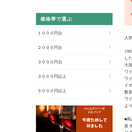
価格帯で選ぶ
１０００円台
人
２０００円台
1
し
３０００円台
大
ワ
３０００円以上
ワ
ド
５０００円以上
数
ワ
よ
■商
産 