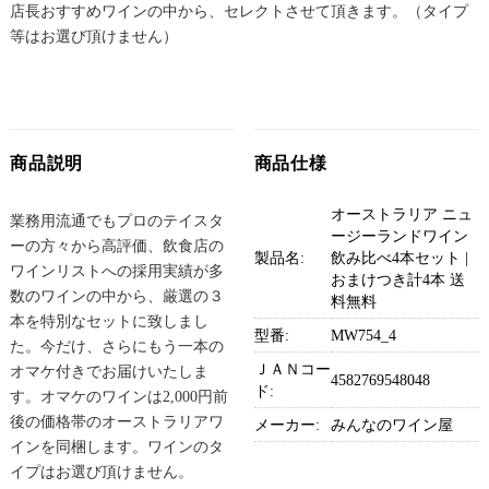
店長おすすめワインの中から、セレクトさせて頂きます。（タイプ
等はお選び頂けません）
商品説明
商品仕様
オーストラリア ニュ
業務用流通でもプロのテイスタ
ージーランドワイン
ーの方々から高評価、飲食店の
製品名:
飲み比べ4本セット |
ワインリストへの採用実績が多
おまけつき計4本 送
数のワインの中から、厳選の３
料無料
本を特別なセットに致しまし
型番:
MW754_4
た。今だけ、さらにもう一本の
ＪＡＮコー
オマケ付きでお届けいたしま
4582769548048
ド:
す。オマケのワインは2,000円前
後の価格帯のオーストラリアワ
メーカー:
みんなのワイン屋
インを同梱します。ワインのタ
イプはお選び頂けません。