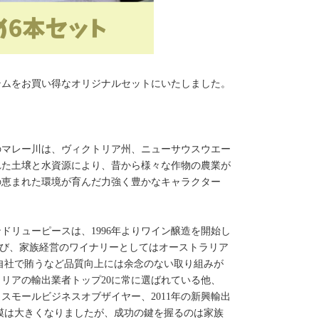
テムをお買い得なオリジナルセットにいたしました。
のマレー川は、ヴィクトリア州、ニューサウスウエー
れた土壌と水資源により、昔から様々な作物の農業が
の恵まれた環境が育んだ力強く豊かなキャラクター
ドリューピースは、1996年よりワイン醸造を開始し
も及び、家族経営のワイナリーとしてはオーストラリア
自社で賄うなど品質向上には余念のない取り組みが
リアの輸出業者トップ20に常に選ばれている他、
・スモールビジネスオブザイヤー、2011年の新興輸出
模は大きくなりましたが、成功の鍵を握るのは家族