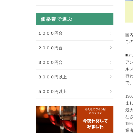
価格帯で選ぶ
１０００円台
国
こ
２０００円台
■
ア
３０００円台
ル
行
３０００円以上
で
５０００円以上
1
ま
最
な
19
業