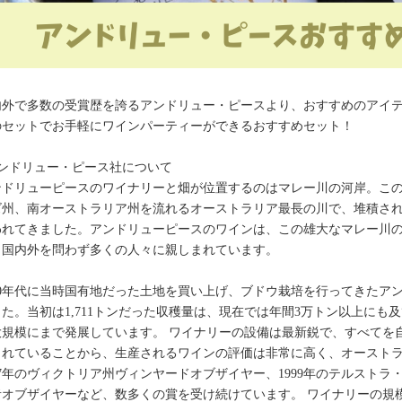
内外で多数の受賞歴を誇るアンドリュー・ピースより、おすすめのアイ
のセットでお手軽にワインパーティーができるおすすめセット！
アンドリュー・ピース社について
ンドリューピースのワイナリーと畑が位置するのはマレー川の河岸。こ
ズ州、南オーストラリア州を流れるオーストラリア最長の川で、堆積さ
われてきました。アンドリューピースのワインは、この雄大なマレー川
、国内外を問わず多くの人々に親しまれています。
960年代に当時国有地だった土地を買い上げ、ブドウ栽培を行ってきたアン
した。当初は1,711トンだった収穫量は、現在では年間3万トン以上に
大規模にまで発展しています。 ワイナリーの設備は最新鋭で、すべてを
されていることから、生産されるワインの評価は非常に高く、オーストラ
97年のヴィクトリア州ヴィンヤードオブザイヤー、1999年のテルストラ
者オブザイヤーなど、数多くの賞を受け続けています。 ワイナリーの規