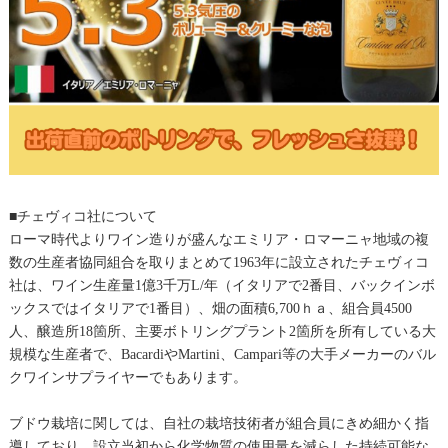
■チェヴィコ社について
ローマ時代よりワイン造りが盛んなエミリア・ロマーニャ地域の複
数の生産者協同組合を取りまとめて1963年に設立されたチェヴィコ
社は、ワイン生産量1億3千万L/年（イタリアで2番目、バックインボ
ックスではイタリアで1番目）、畑の面積6,700ｈａ、組合員4500
人、醸造所18箇所、主要ボトリングプラント2箇所を所有している大
規模な生産者で、BacardiやMartini、Campari等の大手メーカーのバル
クワインサプライヤーでもあります。
ブドウ栽培に関しては、自社の栽培技術者が組合員にきめ細かく指
導しており、設立当初から化学物質の使用量を減らした持続可能な