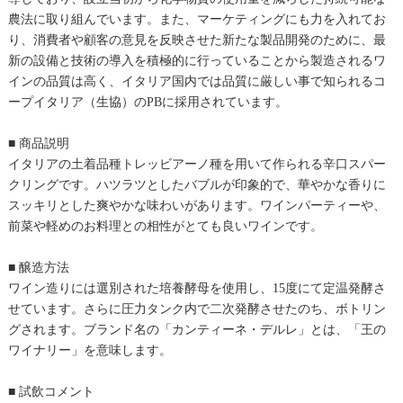
農法に取り組んでいます。また、マーケティングにも力を入れてお
り、消費者や顧客の意見を反映させた新たな製品開発のために、最
新の設備と技術の導入を積極的に行っていることから製造されるワ
インの品質は高く、イタリア国内では品質に厳しい事で知られるコ
ープイタリア（生協）のPBに採用されています。
■ 商品説明
イタリアの土着品種トレッビアーノ種を用いて作られる辛口スパー
クリングです。ハツラツとしたバブルが印象的で、華やかな香りに
スッキリとした爽やかな味わいがあります。ワインパーティーや、
前菜や軽めのお料理との相性がとても良いワインです。
■ 醸造方法
ワイン造りには選別された培養酵母を使用し、15度にて定温発酵さ
せています。さらに圧力タンク内で二次発酵させたのち、ボトリン
グされます。ブランド名の「カンティーネ・デルレ」とは、「王の
ワイナリー」を意味します。
■ 試飲コメント