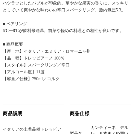
ハツラツとしたバブルが印象的。華やかな果実の香りに、スッキリ
としていて爽やかな味わいの辛口スパークリング。瓶内気圧5.3。
■ ペアリング
6℃〜8℃が飲料最適温。前菜や軽めの料理との相性が良いです。
■ 商品概要
【産 地】イタリア・エミリア・ロマーニャ州
【品 種】トレッビアーノ 100％
【スタイル】スパークリング／辛口
【アルコール度】11度
【容量／仕様】750ml／コルク
商品説明
商品仕様
カンティーネ デル
イタリアの土着品種トレッビア
製品名:
レ ６本まとめ買い