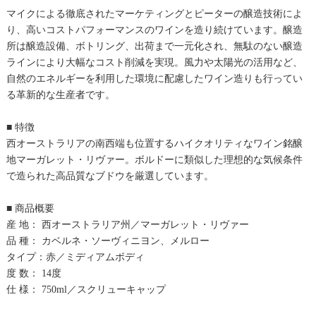
マイクによる徹底されたマーケティングとピーターの醸造技術によ
り、高いコストパフォーマンスのワインを造り続けています。醸造
所は醸造設備、ボトリング、出荷まで一元化され、無駄のない醸造
ラインにより大幅なコスト削減を実現。風力や太陽光の活用など、
自然のエネルギーを利用した環境に配慮したワイン造りも行ってい
る革新的な生産者です。
■ 特徴
西オーストラリアの南西端も位置するハイクオリティなワイン銘醸
地マーガレット・リヴァー。ボルドーに類似した理想的な気候条件
で造られた高品質なブドウを厳選しています。
■ 商品概要
産 地： 西オーストラリア州／マーガレット・リヴァー
品 種： カベルネ・ソーヴィニヨン、メルロー
タイプ：赤／ミディアムボディ
度 数： 14度
仕 様： 750ml／スクリューキャップ