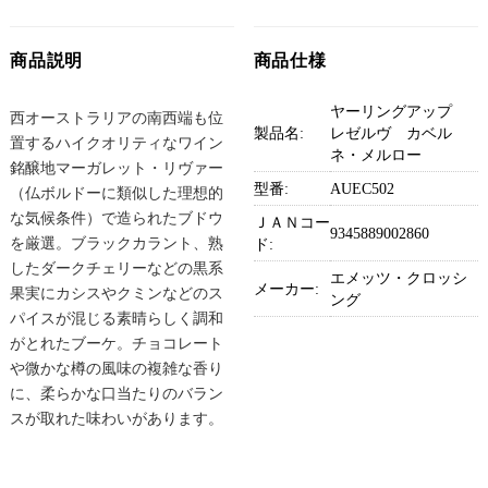
商品説明
商品仕様
ヤーリングアップ
西オーストラリアの南西端も位
製品名:
レゼルヴ カベル
置するハイクオリティなワイン
ネ・メルロー
銘醸地マーガレット・リヴァー
型番:
AUEC502
（仏ボルドーに類似した理想的
な気候条件）で造られたブドウ
ＪＡＮコー
9345889002860
を厳選。ブラックカラント、熟
ド:
したダークチェリーなどの黒系
エメッツ・クロッシ
メーカー:
果実にカシスやクミンなどのス
ング
パイスが混じる素晴らしく調和
がとれたブーケ。チョコレート
や微かな樽の風味の複雑な香り
に、柔らかな口当たりのバラン
スが取れた味わいがあります。